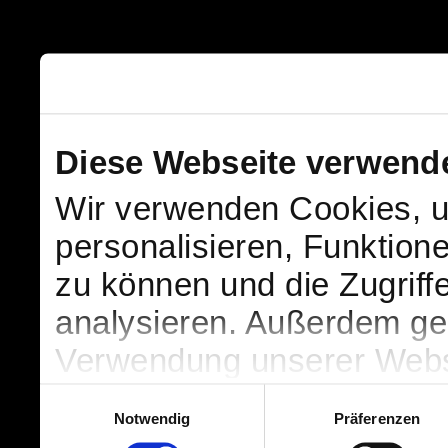
Diese Webseite verwend
Wir verwenden Cookies, u
personalisieren, Funktion
zu können und die Zugriff
analysieren. Außerdem geb
Verwendung unserer Websi
soziale Medien, Werbung 
Einwilligungsauswahl
Notwendig
Präferenzen
Partner führen diese Info